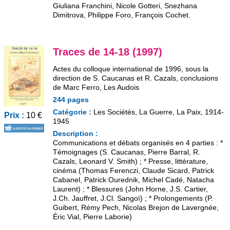
Giuliana Franchini, Nicole Gotteri, Snezhana
Dimitrova, Philippe Foro, François Cochet.
Traces de 14-18 (1997)
Actes du colloque international de 1996, sous la
direction de S. Caucanas et R. Cazals, conclusions
de Marc Ferro, Les Audois
244 pages
Catégorie :
Les Sociétés, La Guerre, La Paix, 1914-
Prix :
10 €
1945
Description :
Communications et débats organisés en 4 parties : *
Témoignages (S. Caucanas, Pierre Barral, R.
Cazals, Leonard V. Smith) ; * Presse, littérature,
cinéma (Thomas Ferenczi, Claude Sicard, Patrick
Cabanel, Patrick Ourednik, Michel Cadé, Natacha
Laurent) ; * Blessures (John Horne, J.S. Cartier,
J.Ch. Jauffret, J.Cl. Sangoï) ; * Prolongements (P.
Guibert, Rémy Pech, Nicolas Brejon de Lavergnée,
Éric Vial, Pierre Laborie)