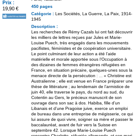
Prix :
450 pages
19,90 €
Catégorie :
Les Sociétés, La Guerre, La Paix, 1914-
1945
Description :
Les recherches de Rémy Cazals lui ont fait découvrir
les milliers de lettres reçues par Jules et Marie-
Louise Puech, très engagés dans les mouvements
pacifistes, féministes et de coopération universitaire.
Le point culminant de leur action a été l’aide
matérielle et morale apportée sous l’Occupation à
des dizaines de femmes étrangères réfugiées en
France, en situation précaire, quelques-unes sous la
menace directe de la persécution : ... « Christine est
Australienne ; elle est venue en France préparer une
thèse de littérature ; au lendemain de l’armistice de
juin 40, elle traverse le pays, du nord au sud, du
Cotentin au Gers, le précieux manuscrit de son
ouvrage dans son sac à dos. Habiba, fille d’un
Libanais et d’une Pragoise juive, exerce un emploi
de bureau dans une entreprise de mégisserie, ce qui
lui assure de quoi vivre, soigner sa mère et passer le
baccalauréat, avant de fuir vers la Suisse en
septembre 42. Lorsque Marie-Louise Puech
rencontre Charlotte, réfugiée allemande, et son mari