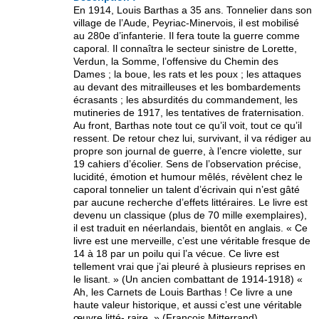
En 1914, Louis Barthas a 35 ans. Tonnelier dans son
village de l’Aude, Peyriac-Minervois, il est mobilisé
au 280e d’infanterie. Il fera toute la guerre comme
caporal. Il connaîtra le secteur sinistre de Lorette,
Verdun, la Somme, l’offensive du Chemin des
Dames ; la boue, les rats et les poux ; les attaques
au devant des mitrailleuses et les bombardements
écrasants ; les absurdités du commandement, les
mutineries de 1917, les tentatives de fraternisation.
Au front, Barthas note tout ce qu’il voit, tout ce qu’il
ressent. De retour chez lui, survivant, il va rédiger au
propre son journal de guerre, à l’encre violette, sur
19 cahiers d’écolier. Sens de l’observation précise,
lucidité, émotion et humour mêlés, révèlent chez le
caporal tonnelier un talent d’écrivain qui n’est gâté
par aucune recherche d’effets littéraires. Le livre est
devenu un classique (plus de 70 mille exemplaires),
il est traduit en néerlandais, bientôt en anglais. « Ce
livre est une merveille, c’est une véritable fresque de
14 à 18 par un poilu qui l’a vécue. Ce livre est
tellement vrai que j’ai pleuré à plusieurs reprises en
le lisant. » (Un ancien combattant de 1914-1918) «
Ah, les Carnets de Louis Barthas ! Ce livre a une
haute valeur historique, et aussi c’est une véritable
œuvre litté- raire. » (François Mitterrand).