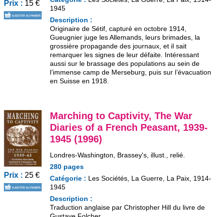
Prix :
15 €
1945
Description :
Originaire de Sétif, capturé en octobre 1914,
Gueugnier juge les Allemands, leurs brimades, la
grossière propagande des journaux, et il sait
remarquer les signes de leur défaite. Intéressant
aussi sur le brassage des populations au sein de
l’immense camp de Merseburg, puis sur l’évacuation
en Suisse en 1918.
Marching to Captivity, The War
Diaries of a French Peasant, 1939-
1945 (1996)
Londres-Washington, Brassey's, illust., relié.
280 pages
Prix :
25 €
Catégorie :
Les Sociétés, La Guerre, La Paix, 1914-
1945
Description :
Traduction anglaise par Christopher Hill du livre de
Gustave Folcher.