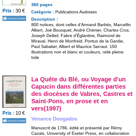
360 pages
Prix :
30 €
Catégorie :
Publications Audoises
Description :
800 notices, dont celles d’Armand Barbès, Marcellin
Albert, Joë Bousquet, André Chénier, Charles Cros,
Joseph Delteil, Fabre d’Églantine, Raimond de
Miraval, Henri de Monfreid, Pontus de la Gardie,
Paul Sabatier, Albert et Maurice Sarraut. 150
illustrations noir et blanc et couleurs, relié pleine
toile
La Quête du Blé, ou Voyage d'un
Capucin dans différentes parties
des diocèses de Vabres, Castres et
Saint-Pons, en prose et en
vers(1997)
Prix :
10 €
Venance Dougados
Manuscrit de 1786, édité et présenté par Rémy
Cazals, University of Exeter Press, en collaboration