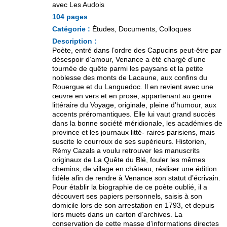
avec Les Audois
104 pages
Catégorie :
Études, Documents, Colloques
Description :
Poète, entré dans l’ordre des Capucins peut-être par
désespoir d’amour, Venance a été chargé d’une
tournée de quête parmi les paysans et la petite
noblesse des monts de Lacaune, aux confins du
Rouergue et du Languedoc. Il en revient avec une
œuvre en vers et en prose, appartenant au genre
littéraire du Voyage, originale, pleine d’humour, aux
accents préromantiques. Elle lui vaut grand succès
dans la bonne société méridionale, les académies de
province et les journaux litté- raires parisiens, mais
suscite le courroux de ses supérieurs. Historien,
Rémy Cazals a voulu retrouver les manuscrits
originaux de La Quête du Blé, fouler les mêmes
chemins, de village en château, réaliser une édition
fidèle afin de rendre à Venance son statut d’écrivain.
Pour établir la biographie de ce poète oublié, il a
découvert ses papiers personnels, saisis à son
domicile lors de son arrestation en 1793, et depuis
lors muets dans un carton d’archives. La
conservation de cette masse d’informations directes