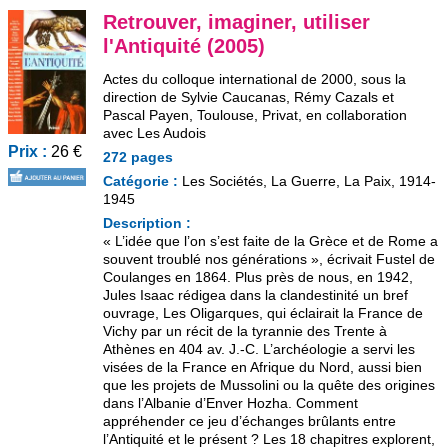
Retrouver, imaginer, utiliser
l'Antiquité (2005)
Actes du colloque international de 2000, sous la
direction de Sylvie Caucanas, Rémy Cazals et
Pascal Payen, Toulouse, Privat, en collaboration
avec Les Audois
Prix :
26 €
272 pages
Catégorie :
Les Sociétés, La Guerre, La Paix, 1914-
1945
Description :
« L’idée que l’on s’est faite de la Grèce et de Rome a
souvent troublé nos générations », écrivait Fustel de
Coulanges en 1864. Plus près de nous, en 1942,
Jules Isaac rédigea dans la clandestinité un bref
ouvrage, Les Oligarques, qui éclairait la France de
Vichy par un récit de la tyrannie des Trente à
Athènes en 404 av. J.-C. L’archéologie a servi les
visées de la France en Afrique du Nord, aussi bien
que les projets de Mussolini ou la quête des origines
dans l’Albanie d’Enver Hozha. Comment
appréhender ce jeu d’échanges brûlants entre
l’Antiquité et le présent ? Les 18 chapitres explorent,