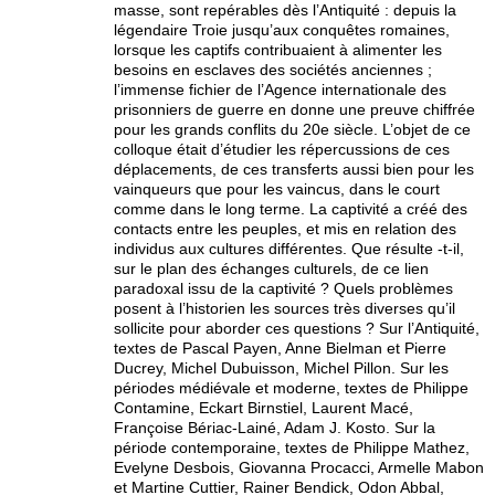
masse, sont repérables dès l’Antiquité : depuis la
légendaire Troie jusqu’aux conquêtes romaines,
lorsque les captifs contribuaient à alimenter les
besoins en esclaves des sociétés anciennes ;
l’immense fichier de l’Agence internationale des
prisonniers de guerre en donne une preuve chiffrée
pour les grands conflits du 20e siècle. L’objet de ce
colloque était d’étudier les répercussions de ces
déplacements, de ces transferts aussi bien pour les
vainqueurs que pour les vaincus, dans le court
comme dans le long terme. La captivité a créé des
contacts entre les peuples, et mis en relation des
individus aux cultures différentes. Que résulte -t-il,
sur le plan des échanges culturels, de ce lien
paradoxal issu de la captivité ? Quels problèmes
posent à l’historien les sources très diverses qu’il
sollicite pour aborder ces questions ? Sur l’Antiquité,
textes de Pascal Payen, Anne Bielman et Pierre
Ducrey, Michel Dubuisson, Michel Pillon. Sur les
périodes médiévale et moderne, textes de Philippe
Contamine, Eckart Birnstiel, Laurent Macé,
Françoise Bériac-Lainé, Adam J. Kosto. Sur la
période contemporaine, textes de Philippe Mathez,
Evelyne Desbois, Giovanna Procacci, Armelle Mabon
et Martine Cuttier, Rainer Bendick, Odon Abbal,