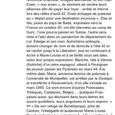
Erwin, « non aryen », ils viennent de vendre leurs
alliances afin de payer leur loyer ; arrêté et interné
lors des rafles d’août 42, Erwin échappe de justesse
au « départ pour une destination inconnue ». Else et
Ida, juives du pays de Bade, expulsées vers la
France en octobre 40, ont été internées au camp de
Gurs ; l’une pourra passer en Suisse, l’autre sera
mise à l’abri dans un sanatorium du département du
Lot. Edwige et son mari, Autrichiens antinazis,
doivent changer de nom et de domicile à l’été 42 et
se cacher jusqu’à la Libération, tout en continuant à
écrire à Marie-Louise et à se blottir sous ses ailes,
selon leur propre expression. Blanche, née à Vienne
(Autriche) d’un père espagnol, attend à Perpignan
de pouvoir passer les Pyrénées en mars 44. A la
même date, Maria, ancienne lectrice de polonais à
l’université de Montpellier, est arrêtée par la Gestapo
et transférée à Ravensbrück, d’où elle s’évade en
mars 1945. Ce sont encore d’autres Polonaises,
Tchèques, Catalanes, Belges…, quelques Fran-
çaises aussi, qui décrivent dans leurs lettres les
soucis quotidiens, leurs angoisses et leurs espoirs. »
¤¤ « De son refuge de Borieblanque, près de
Castres, l’infatigable et audacieuse Marie-Louise