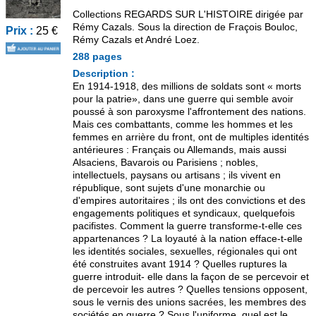
Collections REGARDS SUR L'HISTOIRE dirigée par
Rémy Cazals. Sous la direction de Fraçois Bouloc,
Prix :
25 €
Rémy Cazals et André Loez.
288 pages
Description :
En 1914-1918, des millions de soldats sont « morts
pour la patrie», dans une guerre qui semble avoir
poussé à son paroxysme l'affrontement des nations.
Mais ces combattants, comme les hommes et les
femmes en arrière du front, ont de multiples identités
antérieures : Français ou Allemands, mais aussi
Alsaciens, Bavarois ou Parisiens ; nobles,
intellectuels, paysans ou artisans ; ils vivent en
république, sont sujets d'une monarchie ou
d'empires autoritaires ; ils ont des convictions et des
engagements politiques et syndicaux, quelquefois
pacifistes. Comment la guerre transforme-t-elle ces
appartenances ? La loyauté à la nation efface-t-elle
les identités sociales, sexuelles, régionales qui ont
été construites avant 1914 ? Quelles ruptures la
guerre introduit- elle dans la façon de se percevoir et
de percevoir les autres ? Quelles tensions opposent,
sous le vernis des unions sacrées, les membres des
sociétés en guerre ? Sous l'uniforme, quel est le