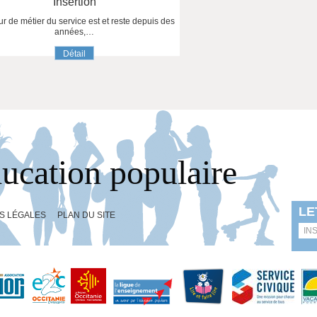
Insertion
r de métier du service est et reste depuis des
années,…
Détail
ducation populaire
S LÉGALES
PLAN DU SITE