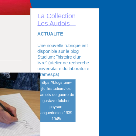
La Collection
Les Audois
ACTUALITE
Une nouvelle rubrique est
disponible sur le blog
Studium: "histoire d'un
livre" (atelier de recherche
universitaire du laboratoire
Framespa)
https://blogs.univ-
jfc.fr/studium/les-
carnets-de-guerre-de-
gustave-folcher-
paysan-
languedocien-1939-
1945/