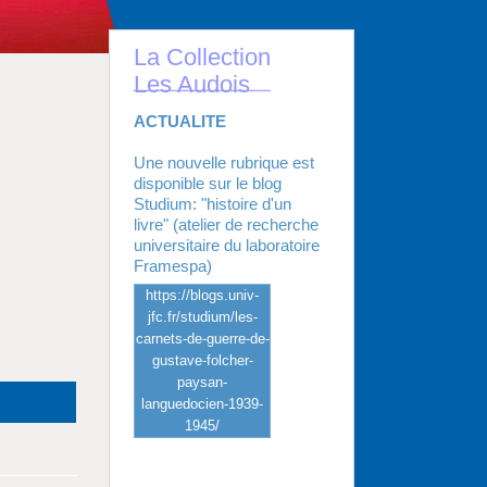
La Collection
Les Audois
ACTUALITE
Une nouvelle rubrique est
disponible sur le blog
Studium: "histoire d'un
livre" (atelier de recherche
universitaire du laboratoire
Framespa)
https://blogs.univ-
jfc.fr/studium/les-
carnets-de-guerre-de-
gustave-folcher-
paysan-
languedocien-1939-
1945/